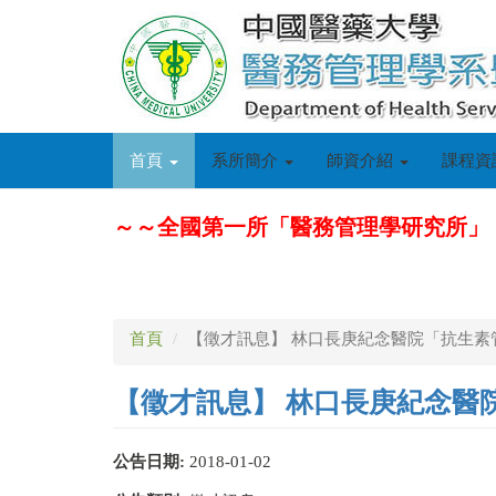
移
至
主
內
容
首頁
系所簡介
師資介紹
課程資
～～全國第一所「醫務管理學研究所」
首頁
【徵才訊息】 林口長庚紀念醫院「抗生素
【徵才訊息】 林口長庚紀念醫
公告日期:
2018-01-02