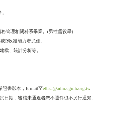
科。
務管理相關科系畢業。(男性需役畢)
AS或R軟體能力者尤佳。
建檔、統計分析等。
書影本，E-mail至
ellisa@adm.cgmh.org.tw
知甄試日期，審核未通過者恕不退件也不另行通知。