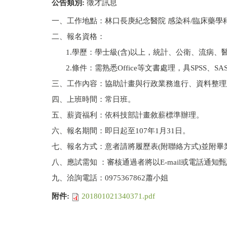
公告類別:
徵才訊息
一、工作地點：林口長庚紀念醫院 感染科/臨床藥學
二、報名資格：
1.學歷：學士級(含)以上，統計、公衛、流病、醫
2.條件：需熟悉Office等文書處理，具SPSS、S
三、工作內容：協助計畫與行政業務進行、資料整理
四、上班時間：常日班。
五、薪資福利：依科技部計畫敘薪標準辦理。
六、報名期間：即日起至107年1月31日。
七、報名方式：意者請將履歷表(附聯絡方式)並附畢業證
八、應試需知 ：審核通過者將以E-mail或電話通
九、洽詢電話：0975367862蕭小姐
附件:
201801021340371.pdf