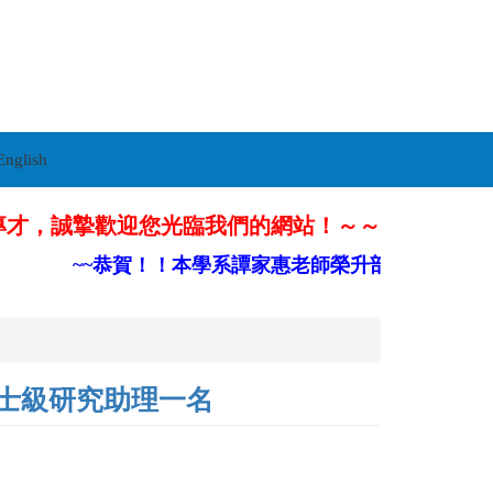
English
專才，誠摯歡迎您光臨我們的網站！～～
~~恭賀！！本學系譚家惠老師榮升部定副教授~~
碩士級研究助理一名