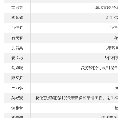
雷宗憲
上海瑞東醫院/
李紫娟
衛生福
白佳昇
白佳
石美春
衛
洪麗真
元培醫
姜孟琮
大仁科
蔡淑暖
萬芳醫院/行政副院
陳立昇
王乃弘
吳彬安
花蓮慈濟醫院副院長兼影像醫學部主任、衛生福
侯雅菁
壢
李奇學
中國醫藥