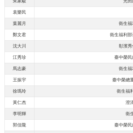
朱家駿
光田
袁樂民
葉麗月
衛生福
鄭文君
衛生福利部
沈大川
彰濱秀
江秀珍
臺中榮民
馬志豪
衛生福
王振宇
臺中榮總
徐瑪玲
衛生福
黃仁杰
澄
李明輝
衛
郭佳隴
臺中榮民