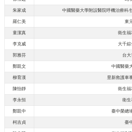
朱家成
中國醫藥大學附設醫院呼機治療科/
羅仁美
東
童潔真
衛生福
李克威
大千綜
郭雅芬
台大
鄭凱文
中國醫藥
柳育漢
昱新救護車
陳怡靜
衛生福
李永恒
衛生
鄭凱中
臺中榮總
柯吉貞
臺