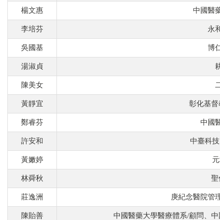
楊文惠
中國醫
李培芬
永
吳國基
博
湯淑貞
陳美女
黃靜宜
彰化基督
鄭睿芬
中國
許安和
中臺科技
黃嫩婷
元
林舜秋
聖
莊逸洲
庚紀念醫院管
陳貽善
中國醫藥大學醫療體系/顧問、中