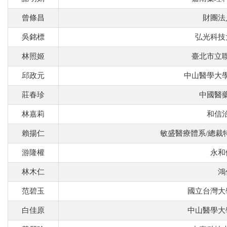
曾條昌
財團法
吳銘標
弘光科技
林照姬
臺北市立
邱政元
中山醫學大
莊春珍
中國醫
林嘉莉
和信
賴揚仁
敏盛醫療體系/總裁
游隆權
永和
林木仁
鴻
范碧玉
國立台灣大
白佳原
中山醫學大