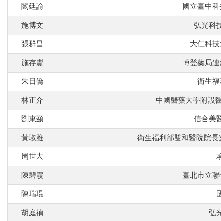
闕廷諭
國立臺中科
施博文
弘光科
張群昌
大仁科技
施存豐
博登藥局連
朱日僑
衛生福
林正介
中國醫藥大學附設醫
劉東顯
信合美
黃琡雅
衛生福利部雙和醫院院長
周世大
陳碧霞
臺北市立聯
陳瑞琨
胡庭禎
弘