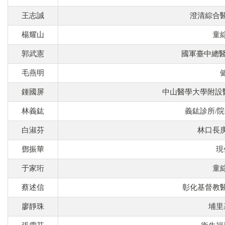
王志誠
澄清綜合
楊耀山
童
郭武憲
國軍臺中總醫
毛燕明
鍾國屏
中山醫學大學附設
林義鈜
義鈜診所/
白淑芬
林口長
鄧振華
現
于家珩
童
蔡述信
彰化基督教
廖靜珠
埔里