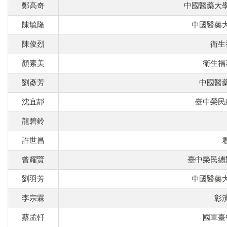
鄭高奇
中國醫藥大
陳毓隆
中國醫藥
陳俊烈
衛生
顏素美
衛生福
劉彥芳
中國醫
沈宜靜
臺中榮民
龍碧鈴
許世昌
曾耀賢
臺中榮民總
劉羽芳
中國醫藥
李宗霖
彰
蔡孟軒
國軍臺