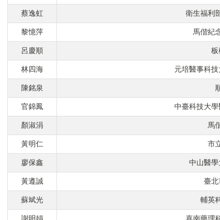
蔡逸虹
衛生福利
黎憶萍
馬偕紀
呂慶順
板
林四海
元培醫事科技
陳銘泉
官錦鳳
中臺科技大學
顏淑涓
馬
黃明仁
市
廖保鑫
中山醫學
黃遵誠
臺北
蘇斌光
輔英
謝明娟
嘉南藥理