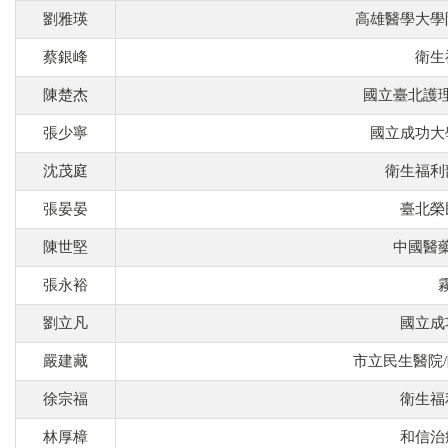
劉雅瑛
高雄醫學大學
蔡銀峰
衛生
陳楚杰
國立臺北護
張少寧
國立成功大
沈茂庭
衛生福利
張晏晏
臺北榮
陳世堅
中國醫
張永裕
劉立凡
國立成
嚴建藏
市立民生醫院
徐宗福
衛生福
林厚樟
和信治