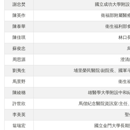
謝忠焚
國立成功大學附設
陳英作
衛福部附屬醫
陳泰華
衛生福利部
陳佳琪
林口
蘇俊忠
周思源
澄清
劉夷生
埔里榮民醫院/副院長、國軍
馬景野
衛生
陳綾穗
雄醫學大學附設中和
許世欣
馬偕紀念醫院資訊室/主任
李美英
聖
翁瑞宏
國立金門大學長期