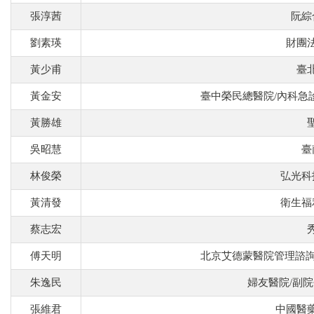
張淳茜
阮綜
劉素瑛
財團
黃少甫
臺
黃金安
臺中榮民總醫院/內科急
黃勝雄
吳昭慧
臺
林俊榮
弘光科
黃清發
衛生福
蔡志宏
傅天明
北京艾德蒙醫院管理諮詢
朱逸民
婦友醫院/副
張維君
中國醫