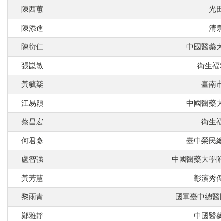
陳西蕙
光
陳添進
清
陳衍仁
中國醫藥
張崑敏
衛生福
黃毓棻
臺南
江易穎
中國醫藥
蔡昌宏
衛生
何君彥
臺中榮民
盧智強
中國醫藥大學
黃芳慧
彰濱秀
黎雨青
國軍臺中總醫
鄭雅靜
中國醫