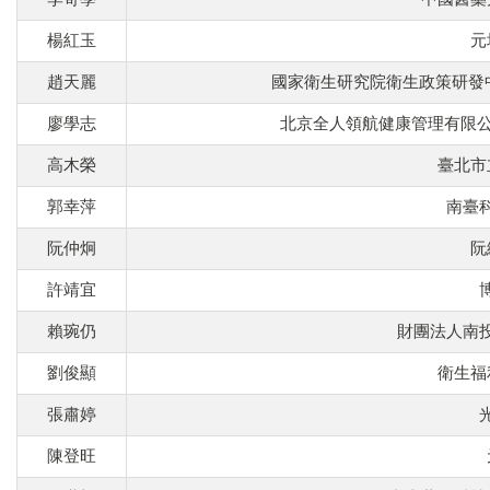
楊紅玉
元
趙天麗
國家衛生研究院衛生政策研發
廖學志
北京全人領航健康管理有限公
高木榮
臺北市
郭幸萍
南臺
阮仲炯
阮
許靖宜
賴琬仍
財團法人南
劉俊顯
衛生福
張肅婷
陳登旺