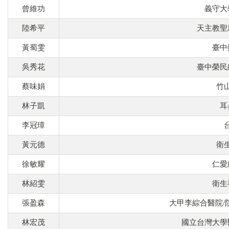
曾維功
義守大
陸希平
天主教聖
黃蜀雯
臺中
吳秀花
臺中榮民
蔡味娟
竹
林子凱
耳
李冠璋
黃元德
衛
徐敏耀
仁愛
林紹雯
衛生
張盈森
大甲李綜合醫院/
林宏茂
國立台灣大學