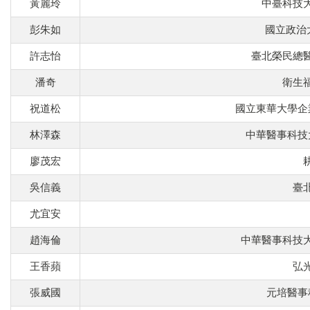
黃麗玲
中臺科技
彭朱如
國立政治
許志怡
臺北榮民總
潘奇
衛生
祝道松
國立東華大學企
林澤森
中華醫事科技
廖茂宏
吳信義
臺
尤宜安
趙海倫
中華醫事科技
王香蘋
弘
張威國
元培醫事