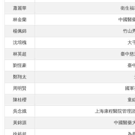
蕭麗華
衛生福
林金蘭
中國醫
楊佩錦
竹山
沈堉槐
大
林英超
臺中慈
劉恆豪
臺
鄭翔太
周明賢
國軍
陳桂櫻
童
吳念娥
上海康程醫院管理諮
黃錦源
中國醫藥
徐裕超
為