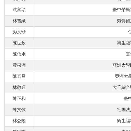
洪富珍
臺中榮民
林雪絨
秀傳醫
彭文珍
陳世欽
衛生福
陳信水
臺
黃揆洲
亞洲大學
陳泰昌
亞洲大
林敬旺
大千綜合
陳正和
臺
陳文侯
社團法
林亞陵
衛生福