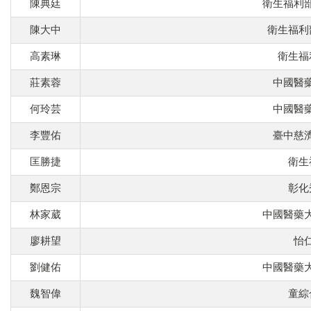
陳典廷
衛生福利
陳大中
衛生福利
高素琳
衛生福
莊素蓉
中國醫
何玲芸
中國醫
李豐佑
臺中慈
匡勝捷
衛生
鄭恩宗
彰化
林家葳
中國醫藥
廖耕望
怡
劉健佑
中國醫藥
魏智偉
童綜