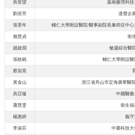
吳世望
嘉南藥理科技
劉蓓芳
達聲企
張景年
輔仁大學附設醫院/醫事副院長兼癌症中心
賴慧貞
衛
趙啟淵
敏盛綜合醫
張耿銘
輔仁大學附設醫
蔡宙晃
黃金山
浙江省舟山市定海廣華醫院
吳亞璇
中國醫藥
蕭慧雯
衛生福
楊惠婷
義守
李淑芬
中臺科技大