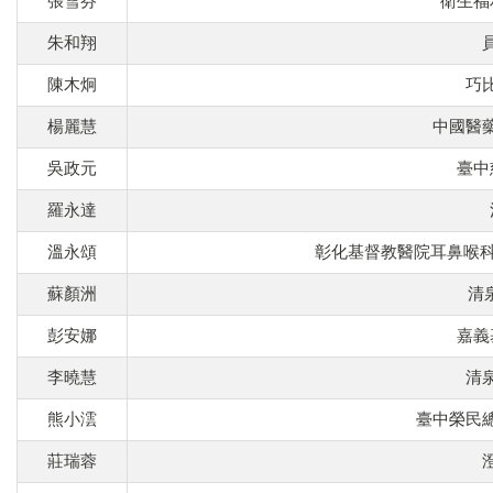
張雪芬
衛生福
朱和翔
陳木炯
巧
楊麗慧
中國醫
吳政元
臺中
羅永達
溫永頌
彰化基督教醫院耳鼻喉科
蘇顏洲
清
彭安娜
嘉義
李曉慧
清
熊小澐
臺中榮民
莊瑞蓉