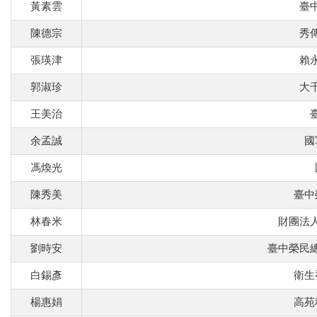
黃素雲
臺
陳德宗
秀
張瑛津
賴
郭淑珍
大
王美治
余孟誠
國
馮煥光
陳秀美
臺中
林春米
財團法
劉時安
臺中榮民
白錫彥
衛生
楊惠娟
高苑