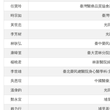
任寶玲
臺灣醫療品質協會
時宗如
臺灣
黃世忠
光
李芳材
光
林耿弘
臺中榮民
康暐篁
臺大雲林分院
楊曉君
林新醫院婦
李世雄
臺北榮民總醫院身心醫學科/
吳恩瑄
中國醫藥
溫偉鈞
光
鄭永宜
埔
賴力行
埔里基