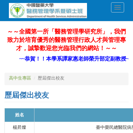
移
Toggle
至
navigati
主
內
容
～～全國第一所「醫務管理學研究所」，我們
致力於培育優秀的醫務管理行政人才與管理專
才，誠摯歡迎您光臨我們的網站！～～
~~恭賀！！本學系譚家惠老師榮升部定副教授~~
高中生專區
歷屆傑出校友
歷屆傑出校友
姓名
楊昇燦
臺中榮民總醫院病