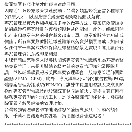
位間協調各項作業才能穩健達成目標。
因應近年來醫療政策快速變動，台灣各類型醫院急需各種專業
的T型人才，以因應醫院經營管理策略推動及落實。
專案管理是實業界組織運用多年的做事方法，專案績效管控則
是組織遂行專案計畫並獲得預期利益的關鍵。此外，組織同時
執行多項專案任務的機會越來越多，單一專案攸關特定功能或
價值，所有專案則攸關組織整體策略落實與願景達成，如何確
保任何單一專案成功並保障組織整體願景之實現？運用數位化
專案管理資訊系統即是關鍵。
本課程藉由完整導入以美國國際專案管理知識體系為基礎的醫
務專案管理，來提升醫院各級幹部的專案管理知能及團隊共
識，並以輔導學員報考美國專案管理學會一般專案管理師國際
證照(APMA─GPM)；此外，導入獲專利保障的披普拉斯(P+)雲
端專案管理資訊系統(PPPMIS)，訓練學員運用資訊系統來實際
操作專案管理知識技能於醫院實務問題解決，讓學員真正擁有
醫務專案管理的能力與工具，足以在醫院管理任務中，發揮醫
院問題分析與解決的管理功能。
台灣醫務管理學會誠摯地邀請您的蒞臨與參與，活動名額有
限，千萬不要錯過精彩課程，請把握機會儘速報名！
******************************************************