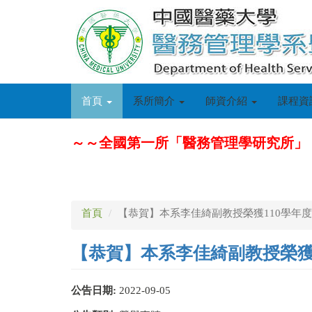
移
至
主
內
容
首頁
系所簡介
師資介紹
課程資
～～全國第一所「醫務管理學研究所」
首頁
【恭賀】本系李佳綺副教授榮獲110學年
【恭賀】本系李佳綺副教授榮獲
公告日期:
2022-09-05