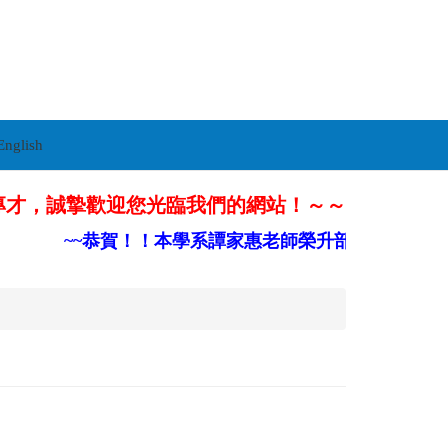
English
專才，誠摯歡迎您光臨我們的網站！～～
~~恭賀！！本學系譚家惠老師榮升部定副教授~~