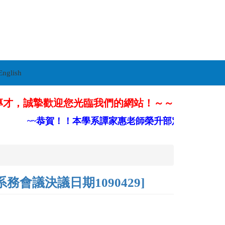
English
專才，誠摯歡迎您光臨我們的網站！～～
~~恭賀！！本學系譚家惠老師榮升部定副教授~~
議決議日期1090429]