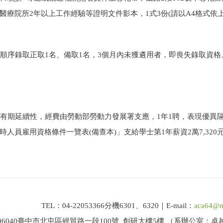
醫療院所2年以上工作經驗等證明文件影本，1式3份(請以A4格式依
低順序錄取正取1名、備取1名，3個月內未獲遴用者，即喪失錄取資
計劃有期延續性，經費由勞動部勞動力發展署支應，1年1聘，表現優異
員雇用資格條件一覽表(備查本)」支給學士第1年薪資2萬7,320元、
TEL：04-22053366分機6301、6320｜E-mail：
aca64@m
06040臺中市北屯區經貿路一段100號 創研大樓5樓 （系辦公室：