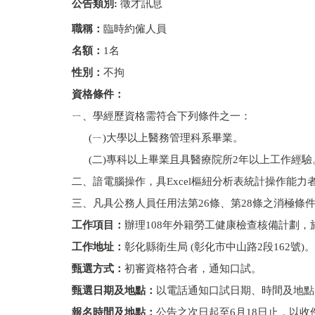
公告類別:
徵才訊息
職稱：
臨時約僱人員
名額：
1名
性別：
不拘
資格條件：
ㄧ、學經歷資格需符合下列條件之一：
(ㄧ)大學以上醫務管理科系畢業。
(二)專科以上畢業且具醫療院所2年以上工作經驗
二、諳電腦操作，具Excel樞紐分析表統計操作能力
三、凡具公務人員任用法第26條、第28條之消極條
工作項目：
辦理108年外籍勞工健康檢查核備計劃
工作地址：
彰化縣衛生局 (彰化市中山路2段162號)。
甄選方式：
初審資格符合者，通知口試。
甄選日期及地點：
以電話通知口試日期、時間及地點
報名時間及地點：
公告之次日起至6月18日止，以收