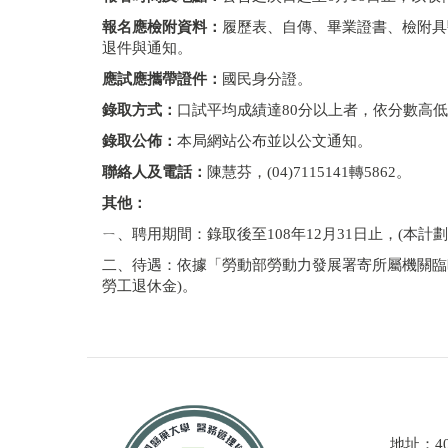
報名應檢附資料：
履歷表、自傳、畢業證書、檢附具
退件與通知。
應試應攜帶證件：
國民身分證。
錄取方式：
口試平均成績達80分以上者，依分數高
錄取公佈：
本局網站公布並以公文通知。
聯絡人及電話：
陳慧芬，(04)7115141轉5862。
其他：
ㄧ、聘用期間：錄取後至108年12月31日止，(本
二、待遇：依據「勞動部勞動力發展署寄所屬機關臨時人
勞工退休金)。
地址：4