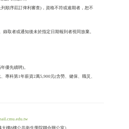
上列順序莊訂俾利審查)，資格不符或逾期者，恕不
格。錄取者或通知後未於指定日期報到者視同放棄。
隔年優先續聘)。
專科第1年薪資2萬5,900元(含勞、健保、職災、
ail.cmu.edu.tw
卓越大樓8樓公共衛生學院聯合辦公室）