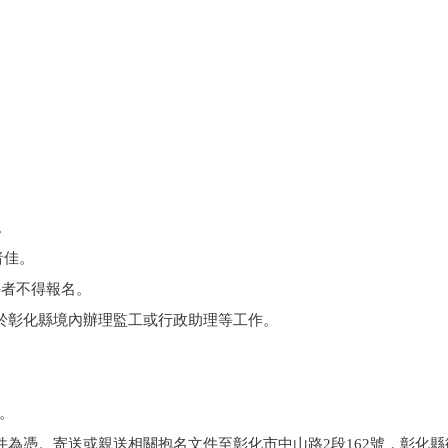
。
者佳。
件者不得報名。
，於彰化縣境內辦理監工或行政助理等工作。
。
件為憑。寄送或親送相關抱名文件至彰化市中山路2段162號，彰化