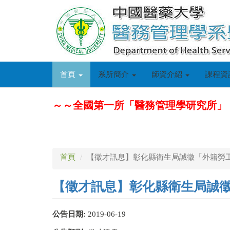
移
至
主
內
容
首頁
系所簡介
師資介紹
課程資
～～全國第一所「醫務管理學研究所」
首頁
【徵才訊息】彰化縣衛生局誠徵「外籍勞
【徵才訊息】彰化縣衛生局誠
公告日期:
2019-06-19