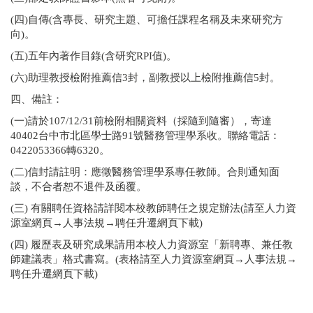
(四)自傳(含專長、研究主題、可擔任課程名稱及未來研究方
向)。
(五)五年內著作目錄(含研究RPI值)。
(六)助理教授檢附推薦信3封，副教授以上檢附推薦信5封。
四、備註：
(一)請於107/12/31前檢附相關資料（採隨到隨審），寄達
40402台中市北區學士路91號醫務管理學系收。聯絡電話：
0422053366轉6320。
(二)信封請註明：應徵醫務管理學系專任教師。合則通知面
談，不合者恕不退件及函覆。
(三) 有關聘任資格請詳閱本校教師聘任之規定辦法(請至人力資
源室網頁→人事法規→聘任升遷網頁下載)
(四) 履歷表及研究成果請用本校人力資源室「新聘專、兼任教
師建議表」格式書寫。(表格請至人力資源室網頁→人事法規→
聘任升遷網頁下載)