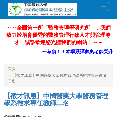
移
Toggle
至
navigati
主
內
容
～～全國第一所「醫務管理學研究所」，我們
致力於培育優秀的醫務管理行政人才與管理專
才，誠摯歡迎您光臨我們的網站！～～
~~恭賀！！本學系譚家惠老師榮升部
首頁
【徵才訊息】中國醫藥大學醫務管理學系徵求專任教師
二名
【徵才訊息】中國醫藥大學醫務管理
學系徵求專任教師二名
公告日期:
2018-09-28