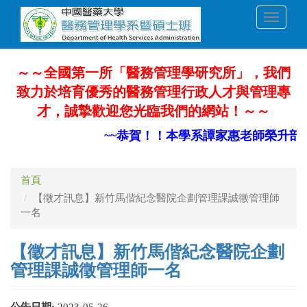
移
Toggle
至
navigati
主
內
容
～～全國第一所「醫務管理學研究所」，我們
致力於培育優秀的醫務管理行政人才與管理專
才，誠摯歡迎您光臨我們的網站！～～
~~恭賀！！本學系譚家惠老師榮升部定
首頁
【徵才訊息】新竹馬偕紀念醫院企劃管理課誠徵管理師
一名
【徵才訊息】新竹馬偕紀念醫院企劃
管理課誠徵管理師一名
公告日期:
2023-05-26