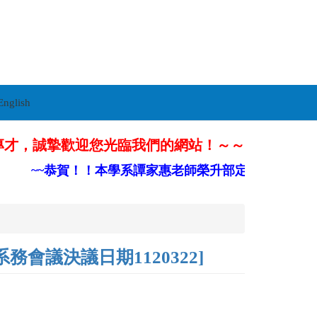
English
專才，誠摯歡迎您光臨我們的網站！～～
~~恭賀！！本學系譚家惠老師榮升部定副教授~~
議決議日期1120322]