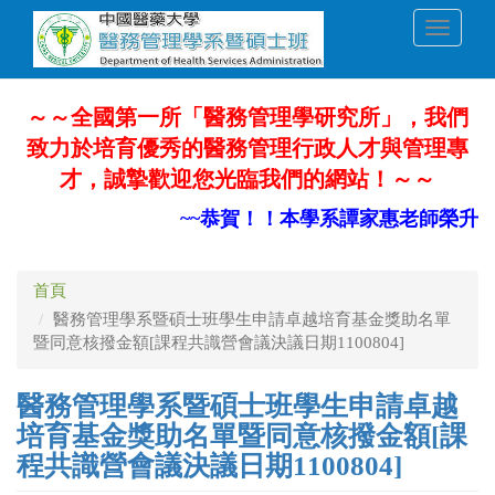
移
Toggle
至
navigati
主
內
容
～～全國第一所「醫務管理學研究所」，我們
致力於培育優秀的醫務管理行政人才與管理專
才，誠摯歡迎您光臨我們的網站！～～
~~恭賀！！本學系譚家惠老師榮升部
首頁
醫務管理學系暨碩士班學生申請卓越培育基金獎助名單
暨同意核撥金額[課程共識營會議決議日期1100804]
醫務管理學系暨碩士班學生申請卓越
培育基金獎助名單暨同意核撥金額[課
程共識營會議決議日期1100804]