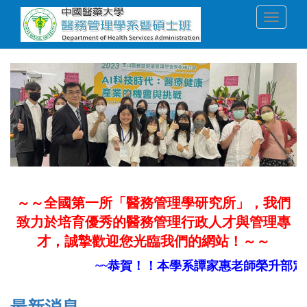
移
Toggle
至
navigati
主
內
容
～～全國第一所「醫務管理學研究所」，我們
致力於培育優秀的醫務管理行政人才與管理專
才，誠摯歡迎您光臨我們的網站！～～
~~恭賀！！本學系譚家惠老師榮升部定副