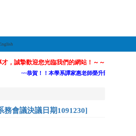
English
專才，誠摯歡迎您光臨我們的網站！～～
~~恭賀！！本學系譚家惠老師榮升部定副教授~~
議決議日期1091230]