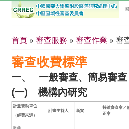
首頁
»
審查服務
»
審查作業
» 審
您在這裡
審查收費標準
一、
一般審查、簡易審查
(一)
機構內研究
計畫贊助單位
持續審查案
／
計畫主持人
新案
正案
（經費來源）
廠商