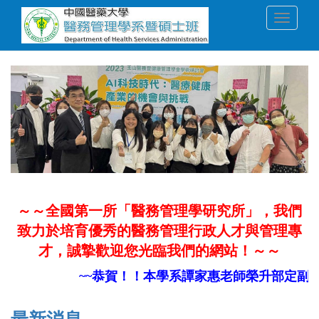
移
Toggle
至
navigati
主
內
容
～～全國第一所「醫務管理學研究所」，我們
致力於培育優秀的醫務管理行政人才與管理專
才，誠摯歡迎您光臨我們的網站！～～
~~恭賀！！本學系譚家惠老師榮升部定副教授