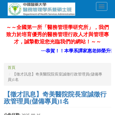
移
Toggle
至
navigati
主
內
容
～～全國第一所「醫務管理學研究所」，我們
致力於培育優秀的醫務管理行政人才與管理專
才，誠摯歡迎您光臨我們的網站！～～
~~恭賀！！本學系譚家惠老師榮升部
首頁
【徵才訊息】奇美醫院院長室誠徵行政管理員(儲備專
員)1名
【徵才訊息】奇美醫院院長室誠徵行
政管理員(儲備專員)1名
公告日期:
2025-09-16