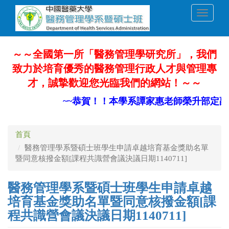
移
Toggle
至
navigati
主
內
容
～～全國第一所「醫務管理學研究所」，我們
致力於培育優秀的醫務管理行政人才與管理專
才，誠摯歡迎您光臨我們的網站！～～
~~恭賀！！本學系譚家惠老師榮升部定副教
首頁
醫務管理學系暨碩士班學生申請卓越培育基金獎助名單
暨同意核撥金額[課程共識營會議決議日期1140711]
醫務管理學系暨碩士班學生申請卓越
培育基金獎助名單暨同意核撥金額[課
程共識營會議決議日期1140711]