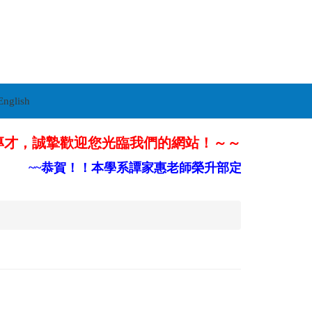
English
專才，誠摯歡迎您光臨我們的網站！～～
~~恭賀！！本學系譚家惠老師榮升部定副教授~~