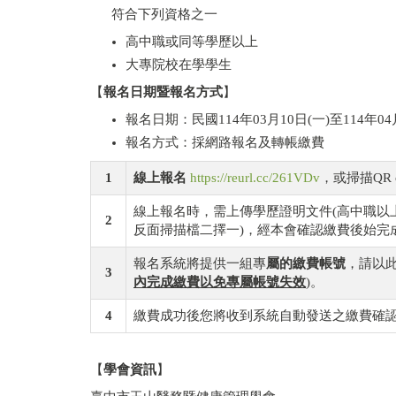
符合下列資格之一
高中職或同等學歷以上
大專院校在學學生
【
報名日期暨報名方式
】
報名日期：民國114年03月10日(一)至114年04
報名方式：採網路報名及轉帳繳費
1
線上報名
https://reurl.cc/261VDv
，或掃描QR 
線上報名時，需上傳學歷證明文件(高中職以
2
反面掃描檔二擇一)，經本會確認繳費後始完
報名系統將提供一組專
屬的繳費帳號
，請以此
3
內完成繳費以免專屬帳號失效
)。
4
繳費成功後您將收到系統自動發送之繳費確
【
學會資訊
】